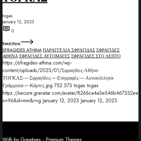
togas
January 12, 2023
0
Read More
SFRAGIDES ATHINA
ΠΑΡΑΓΓΕΛΙΑ ΣΦΡΑΓΙΔΑΣ
ΣΦΡΑΓΙΔΕΣ
ΑΘΗΝΑ
ΣΦΡΑΓΙΔΕΣ ΑΥΤΟΜΑΤΕΣ
ΣΦΡΑΓΙΔΕΣ ΣΤΟ ΛΕΠΤΟ
https://sfragides-athina.com/wp-
content/uploads/2023/01/Σφραγίδες-Αθήνα-
ΤΟΓΚΑΣ-–-Σφραγίδες-–-Επιγραφές-–-Αυτοκόλλητα-
Γράμματα-–-Κάρτες.jpg
752
573
togas
togas
https://secure.gravatar.com/avatar/8266ca4a3e546b467332
s=96&d=mm&r=g
January 12, 2023
January 12, 2023
With
by
Greatives
- Premium Themes