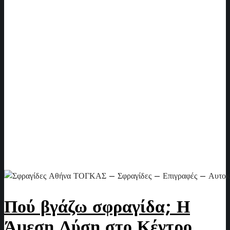
Πού βγάζω σφραγίδα; Η
Άμεση Λύση στο Κέντρο