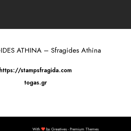
IDES ATHINA – Sfragides Athina
https://stampsfragida.com
togas.gr
With
by
Greatives
- Premium Themes