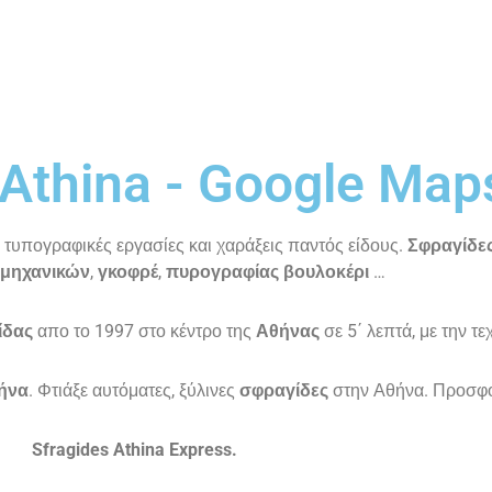
 Athina - Google Map
τυπογραφικές εργασίες και χαράξεις παντός είδους.
Σφραγίδε
μηχανικών
,
γκοφρέ
,
πυρογραφίας
βουλοκέρι
…
ίδας
απο το 1997 στο κέντρο της
Αθήνας
σε 5΄ λεπτά, με την τε
ήνα
. Φτιάξε αυτόματες, ξύλινες
σφραγίδες
στην Αθήνα. Προσφ
Sfragides Athina Express.