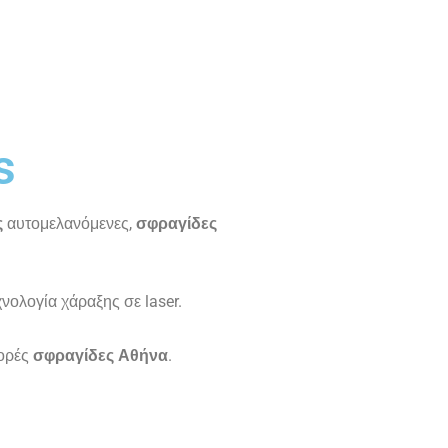
s
ς
αυτομελανόμενες,
σφραγίδες
χνολογία χάραξης σε laser.
ορές
σφραγίδες
Αθήνα
.