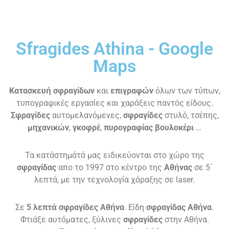
Sfragides Athina - Google
Maps
Κατασκευή σφραγίδων
και
επιγραφών
όλων των τύπων,
τυπογραφικές εργασίες και χαράξεις παντός είδους.
Σφραγίδες
αυτομελανόμενες,
σφραγίδες
στυλό, τσέπης,
μηχανικών
,
γκοφρέ
,
πυρογραφίας
βουλοκέρι
…
Τα κατάστημάτά μας ειδικεύονται στο χώρο της
σφραγίδας
απο το 1997 στο κέντρο της
Αθήνας
σε 5΄
λεπτά, με την τεχνολογία χάραξης σε laser.
Σε
5 λεπτά σφραγίδες Αθήνα
. Είδη
σφραγίδας Αθήνα
.
Φτιάξε αυτόματες, ξύλινες
σφραγίδες
στην Αθήνα.