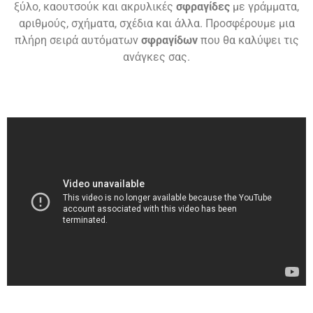
ξύλο, καουτσούκ και ακρυλικές
σφραγίδες
με γράμματα,
αριθμούς, σχήματα, σχέδια και άλλα. Προσφέρουμε μια
πλήρη σειρά αυτόματων
σφραγίδων
που θα καλύψει τις
ανάγκες σας.