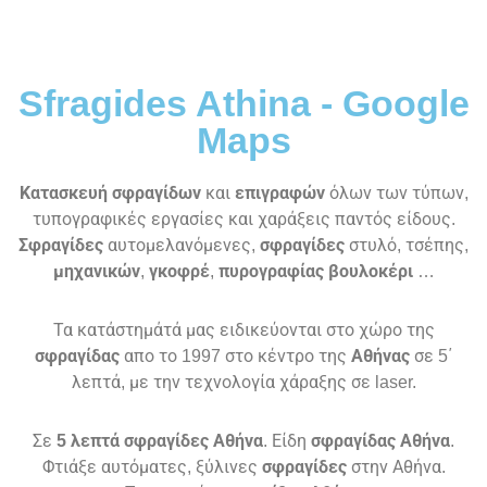
Sfragides Athina - Google
Maps
Κατασκευή σφραγίδων
και
επιγραφών
όλων των τύπων,
τυπογραφικές εργασίες και χαράξεις παντός είδους.
Σφραγίδες
αυτομελανόμενες,
σφραγίδες
στυλό, τσέπης,
μηχανικών
,
γκοφρέ
,
πυρογραφίας
βουλοκέρι
…
Τα κατάστημάτά μας ειδικεύονται στο χώρο της
σφραγίδας
απο το 1997 στο κέντρο της
Αθήνας
σε 5΄
λεπτά, με την τεχνολογία χάραξης σε laser.
Σε
5 λεπτά σφραγίδες Αθήνα
. Είδη
σφραγίδας Αθήνα
.
Φτιάξε αυτόματες, ξύλινες
σφραγίδες
στην Αθήνα.