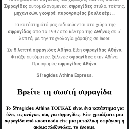
Σφραγίδες
αυτομελανόμενες,
σφραγίδες
στυλό, τσέπης,
μηχανικών
,
γκοφρέ
,
πυρογραφίας
βουλοκέρι
…
Τα κατάστημάτά μας ειδικεύονται στο χώρο της
σφραγίδας
απο το 1997 στο κέντρο της
Αθήνας
σε 5΄
λεπτά, με την τεχνολογία χάραξης σε laser.
Σε
5 λεπτά σφραγίδες Αθήνα
. Είδη
σφραγίδας Αθήνα
.
Φτιάξε αυτόματες, ξύλινες
σφραγίδες
στην Αθήνα.
Προσφορές
σφραγίδες
Αθήνα
.
Sfragides Athina Express.
Βρείτε τη σωστή
σφραγίδα
Το
Sfragides Athina ΤΟΓΚΑΣ
είναι ένα κατάστημα για
όλες τις ανάγκες σας για
σφραγίδες
. Είτε χρειάζεστε μια
σφραγίδα
από καουτσούκ είτε μια μεταλλική
σφράγιση ή
ακόμα πλέξιγκλας
, το έχουμε.