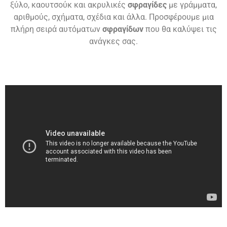
ξύλο, καουτσούκ και ακρυλικές
σφραγίδες
με γράμματα,
αριθμούς, σχήματα, σχέδια και άλλα. Προσφέρουμε μια
πλήρη σειρά αυτόματων
σφραγίδων
που θα καλύψει τις
ανάγκες σας.