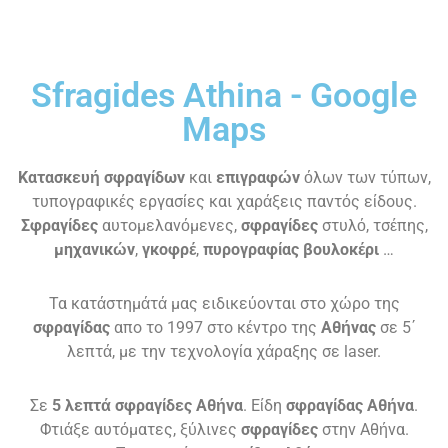
Sfragides Athina - Google
Maps
Κατασκευή σφραγίδων
και
επιγραφών
όλων των τύπων,
τυπογραφικές εργασίες και χαράξεις παντός είδους.
Σφραγίδες
αυτομελανόμενες,
σφραγίδες
στυλό, τσέπης,
μηχανικών
,
γκοφρέ
,
πυρογραφίας
βουλοκέρι
…
Τα κατάστημάτά μας ειδικεύονται στο χώρο της
σφραγίδας
απο το 1997 στο κέντρο της
Αθήνας
σε 5΄
λεπτά, με την τεχνολογία χάραξης σε laser.
Σε
5 λεπτά σφραγίδες Αθήνα
. Είδη
σφραγίδας Αθήνα
.
Φτιάξε αυτόματες, ξύλινες
σφραγίδες
στην Αθήνα.